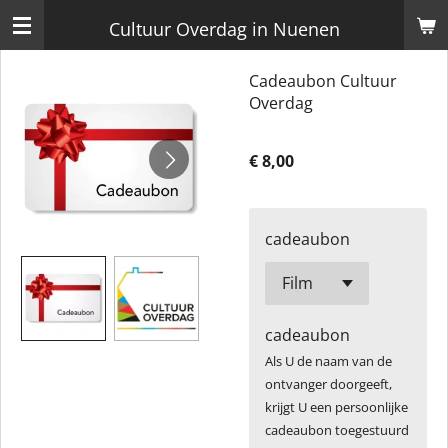
Ga
Cultuur Overdag in Nuenen
direct
Cadeaubon Cultuur
naar
Overdag
de
hoofdinhoud
€ 8,00
cadeaubon
cadeaubon
Als U de naam van de
ontvanger doorgeeft,
krijgt U een persoonlijke
cadeaubon toegestuurd