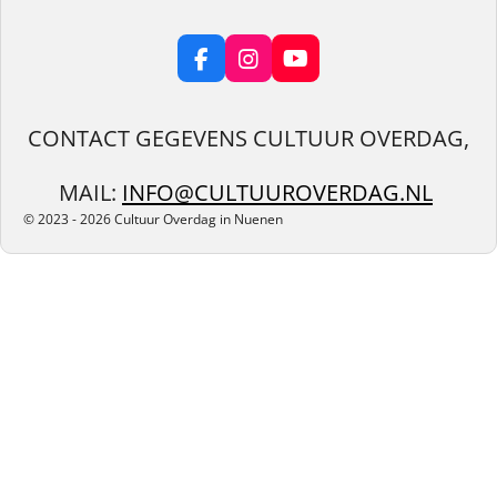
F
I
Y
a
n
o
c
s
u
e
t
T
CONTACT GEGEVENS CULTUUR OVERDAG,
b
a
u
o
g
b
MAIL:
INFO@CULTUUROVERDAG.NL
o
r
e
k
a
© 2023 - 2026 Cultuur Overdag in Nuenen
m