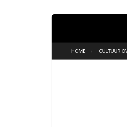
Ga
direct
naar
de
hoofdinhoud
HOME
CULTUUR O