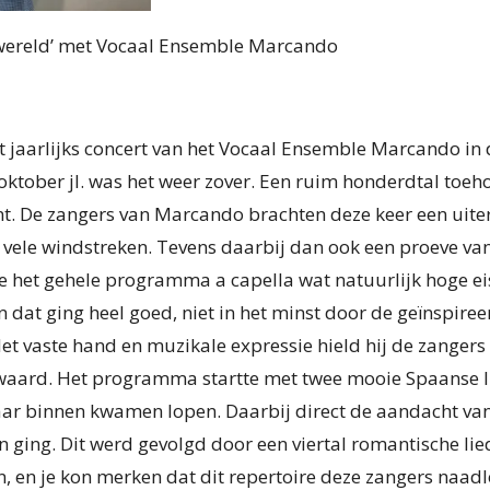
 wereld’ met Vocaal Ensemble Marcando
et jaarlijks concert van het Vocaal Ensemble Marcando i
ober jl. was het weer zover. Een ruim honderdtal toeho
t. De zangers van Marcando brachten deze keer een uite
vele windstreken. Tevens daarbij dan ook een proeve va
 het gehele programma a capella wat natuurlijk hoge eise
 dat ging heel goed, niet in het minst door de geïnspire
et vaste hand en muzikale expressie hield hij de zangers
aard. Het programma startte met twee mooie Spaanse l
aar binnen kwamen lopen. Daarbij direct de aandacht van
 ging. Dit werd gevolgd door een viertal romantische lie
 en je kon merken dat dit repertoire deze zangers naadl