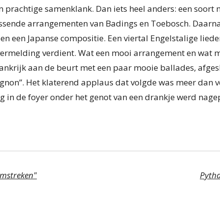
 prachtige samenklank. Dan iets heel anders: een soort
rassende arrangementen van Badings en Toebosch. Daarna
n een Japanse compositie. Een viertal Engelstalige liede
vermelding verdient. Wat een mooi arrangement en wat m
rankrijk aan de beurt met een paar mooie ballades, afge
vignon”. Het klaterend applaus dat volgde was meer dan
ig in de foyer onder het genot van een drankje werd nage
omstreken"
Pytha