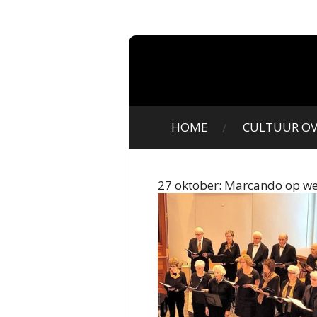
Ga
direct
naar
de
hoofdinhoud
HOME
CULTUUR O
27 oktober: Marcando op we