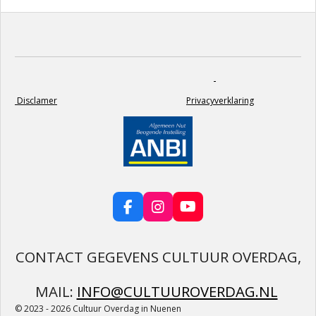
Disclamer
Privacyverklaring
F
I
Y
a
n
o
c
s
u
e
t
T
CONTACT GEGEVENS CULTUUR OVERDAG,
b
a
u
o
g
b
MAIL:
INFO@CULTUUROVERDAG.NL
o
r
e
k
a
© 2023 - 2026 Cultuur Overdag in Nuenen