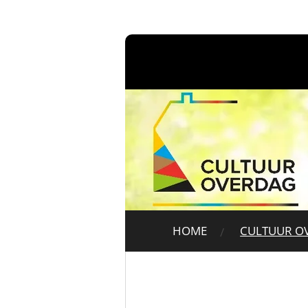
Ga
direct
naar
de
hoofdinhoud
HOME
CULTUUR O