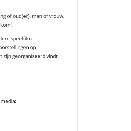
ong of oud(er), man of vrouw,
lkom!
dere speelfilm
oorstellingen op
en zijn georganiseerd vindt
l media: